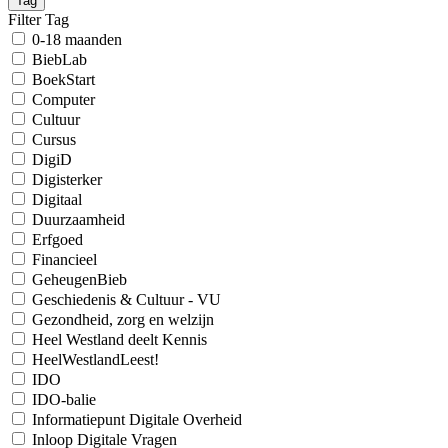
Tag
Filter Tag
0-18 maanden
BiebLab
BoekStart
Computer
Cultuur
Cursus
DigiD
Digisterker
Digitaal
Duurzaamheid
Erfgoed
Financieel
GeheugenBieb
Geschiedenis & Cultuur - VU
Gezondheid, zorg en welzijn
Heel Westland deelt Kennis
HeelWestlandLeest!
IDO
IDO-balie
Informatiepunt Digitale Overheid
Inloop Digitale Vragen