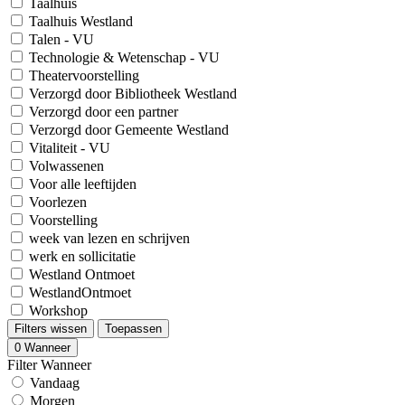
Taalhuis
Taalhuis Westland
Talen - VU
Technologie & Wetenschap - VU
Theatervoorstelling
Verzorgd door Bibliotheek Westland
Verzorgd door een partner
Verzorgd door Gemeente Westland
Vitaliteit - VU
Volwassenen
Voor alle leeftijden
Voorlezen
Voorstelling
week van lezen en schrijven
werk en sollicitatie
Westland Ontmoet
WestlandOntmoet
Workshop
Filters wissen
Toepassen
0
Wanneer
Filter Wanneer
Vandaag
Morgen