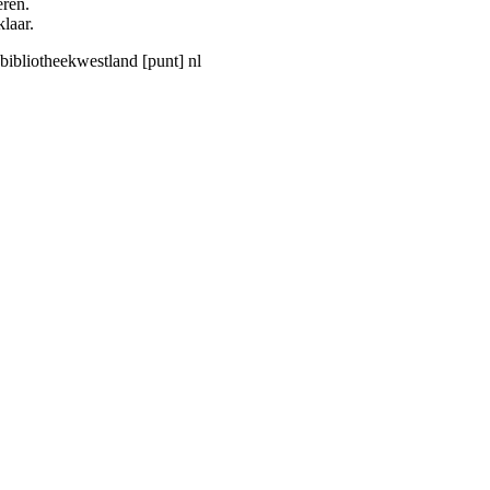
eren.
klaar.
] bibliotheekwestland [punt] nl