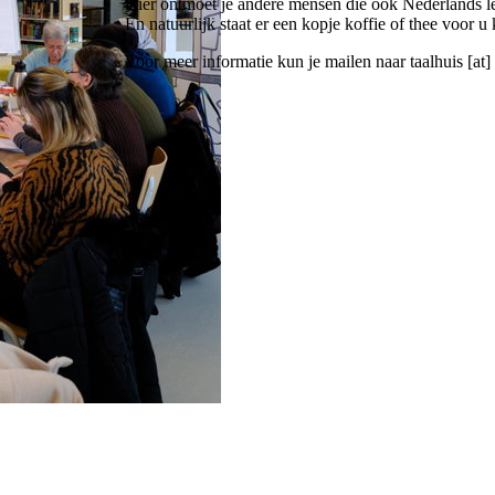
Hier ontmoet je andere mensen die ook Nederlands l
En natuurlijk staat er een kopje koffie of thee voor u 
Voor meer informatie kun je mailen naar
taalhuis [at