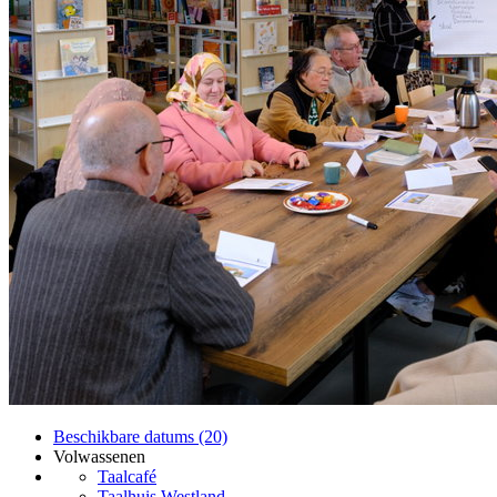
Beschikbare datums (20)
Volwassenen
Taalcafé
Taalhuis Westland