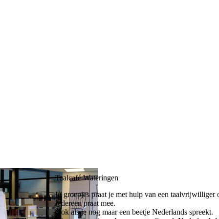
Taalcafé Wateringen
In groepjes praat je met hulp van een taalvrijwillige
Iedereen praat mee.
Ook als je nog maar een beetje Nederlands spreekt.