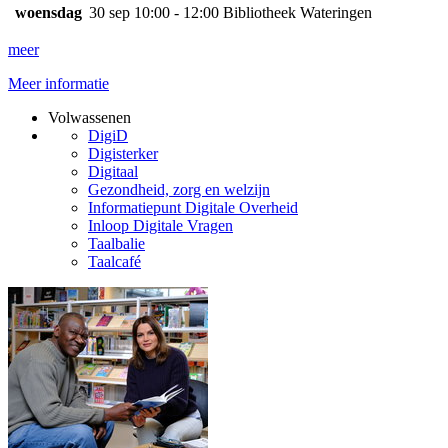
woensdag
30 sep
10:00 - 12:00
Bibliotheek Wateringen
meer
Meer informatie
Volwassenen
DigiD
Digisterker
Digitaal
Gezondheid, zorg en welzijn
Informatiepunt Digitale Overheid
Inloop Digitale Vragen
Taalbalie
Taalcafé