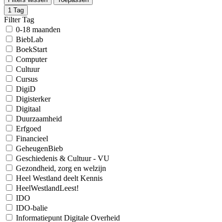
1
Tag
Filter Tag
0-18 maanden
BiebLab
BoekStart
Computer
Cultuur
Cursus
DigiD
Digisterker
Digitaal
Duurzaamheid
Erfgoed
Financieel
GeheugenBieb
Geschiedenis & Cultuur - VU
Gezondheid, zorg en welzijn
Heel Westland deelt Kennis
HeelWestlandLeest!
IDO
IDO-balie
Informatiepunt Digitale Overheid