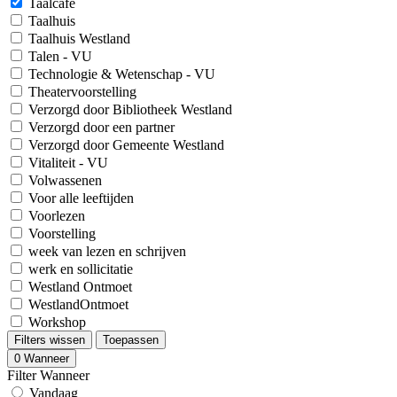
Taalcafé
Taalhuis
Taalhuis Westland
Talen - VU
Technologie & Wetenschap - VU
Theatervoorstelling
Verzorgd door Bibliotheek Westland
Verzorgd door een partner
Verzorgd door Gemeente Westland
Vitaliteit - VU
Volwassenen
Voor alle leeftijden
Voorlezen
Voorstelling
week van lezen en schrijven
werk en sollicitatie
Westland Ontmoet
WestlandOntmoet
Workshop
Filters wissen
Toepassen
0
Wanneer
Filter Wanneer
Vandaag