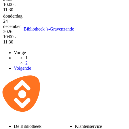
10:00 -
11:30
donderdag
24
december
Bibliotheek 's-Gravenzande
2026
10:00 -
11:30
Vorige
1
2
Volgende
De Bibliotheek
Klantenservice