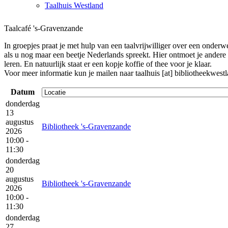
Taalhuis Westland
Taalcafé 's-Gravenzande
In groepjes praat je met hulp van een taalvrijwilliger over een onder
als u nog maar een beetje Nederlands spreekt. Hier ontmoet je ander
leren. En natuurlijk staat er een kopje koffie of thee voor je klaar.
Voor meer informatie kun je mailen naar
taalhuis [at] bibliotheekwest
Datum
donderdag
13
augustus
Bibliotheek 's-Gravenzande
2026
10:00 -
11:30
donderdag
20
augustus
Bibliotheek 's-Gravenzande
2026
10:00 -
11:30
donderdag
27