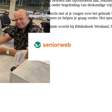
Je kunt bij ons oefenen met bijvoorbeeld taal, rekene
laagdrempelig onder begeleiding van deskundige vrijw
Ook kun je terecht met al je vragen over het gebruik 
je te ondersteunen en helpen je graag verder. Het 
Ontdek de digitale wereld bij Bibliotheek Westland, h