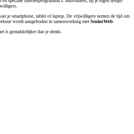
n en speciale internetprogramma’s. Individueel, op je eigen tempo
illigers.
van je smartphone, tablet of laptop. De vrijwilligers nemen de tijd om
spreekuur wordt aangeboden in samenwerking met
SeniorWeb
.
et is gemakkelijker dan je denkt.