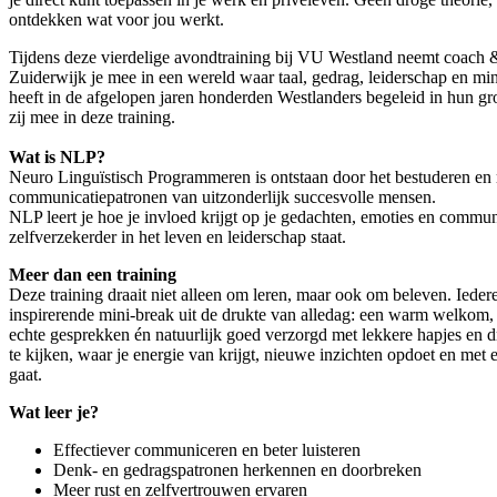
ontdekken wat voor jou werkt.
Tijdens deze vierdelige avondtraining bij VU Westland neemt coach 
Zuiderwijk je mee in een wereld waar taal, gedrag, leiderschap en 
heeft in de afgelopen jaren honderden Westlanders begeleid in hun gr
zij mee in deze training.
Wat is NLP?
Neuro Linguïstisch Programmeren is ontstaan door het bestuderen en
communicatiepatronen van uitzonderlijk succesvolle mensen.
NLP leert je hoe je invloed krijgt op je gedachten, emoties en communi
zelfverzekerder in het leven en leiderschap staat.
Meer dan een training
Deze training draait niet alleen om leren, maar ook om beleven. Ieder
inspirerende mini-break uit de drukte van alledag: een warm welkom, e
echte gesprekken én natuurlijk goed verzorgd met lekkere hapjes en 
te kijken, waar je energie van krijgt, nieuwe inzichten opdoet en met e
gaat.
Wat leer je?
Effectiever communiceren en beter luisteren
Denk- en gedragspatronen herkennen en doorbreken
Meer rust en zelfvertrouwen ervaren