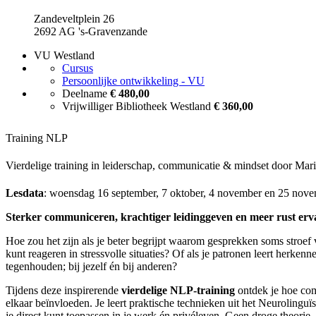
Zandeveltplein 26
2692 AG 's-Gravenzande
VU Westland
Cursus
Persoonlijke ontwikkeling - VU
Deelname
€ 480,00
Vrijwilliger Bibliotheek Westland
€ 360,00
Training NLP
Vierdelige training in leiderschap, communicatie & mindset door Mar
Lesdata
: woensdag 16 september, 7 oktober, 4 november en 25 nov
Sterker communiceren, krachtiger leidinggeven en meer rust erv
Hoe zou het zijn als je beter begrijpt waarom gesprekken soms stroef 
kunt reageren in stressvolle situaties? Of als je patronen leert herken
tegenhouden; bij jezelf én bij anderen?
Tijdens deze inspirerende
vierdelige NLP-training
ontdek je hoe com
elkaar beïnvloeden. Je leert praktische technieken uit het Neuroling
je direct kunt toepassen in je werk én privéleven. Geen droge theorie