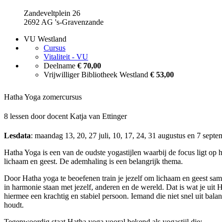
Zandeveltplein 26
2692 AG 's-Gravenzande
VU Westland
Cursus
Vitaliteit - VU
Deelname
€ 70,00
Vrijwilliger Bibliotheek Westland
€ 53,00
Hatha Yoga zomercursus
8 lessen door docent Katja van Ettinger
Lesdata
: maandag 13, 20, 27 juli, 10, 17, 24, 31 augustus en 7 septe
Hatha Yoga is een van de oudste yogastijlen waarbij de focus ligt op 
lichaam en geest. De ademhaling is een belangrijk thema.
Door Hatha yoga te beoefenen train je jezelf om lichaam en geest same
in harmonie staan met jezelf, anderen en de wereld. Dat is wat je uit 
hiermee een krachtig en stabiel persoon. Iemand die niet snel uit balan
houdt.
Tegenwoordig staat Hatha yoga vooral bekend als yogastijl die: