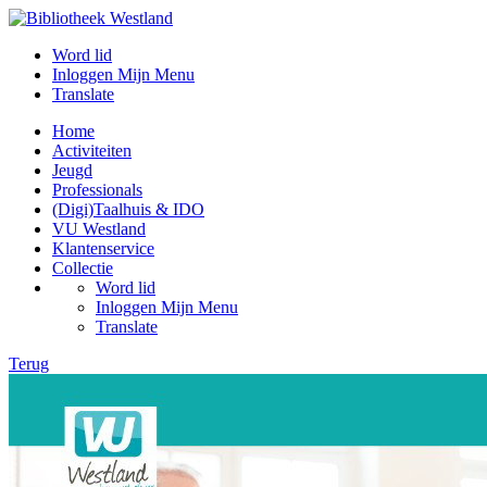
Word lid
Inloggen Mijn Menu
Translate
Home
Activiteiten
Jeugd
Professionals
(Digi)Taalhuis & IDO
VU Westland
Klantenservice
Collectie
Word lid
Inloggen Mijn Menu
Translate
Terug