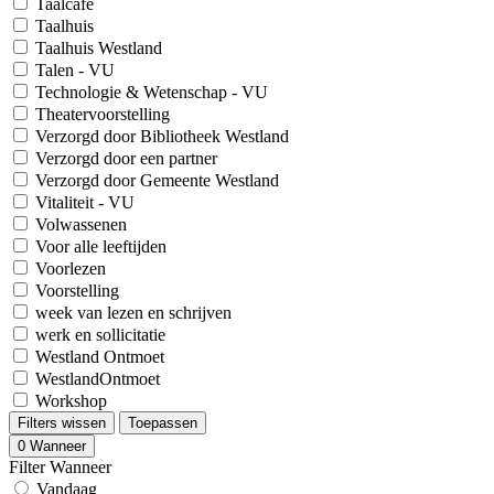
Taalcafé
Taalhuis
Taalhuis Westland
Talen - VU
Technologie & Wetenschap - VU
Theatervoorstelling
Verzorgd door Bibliotheek Westland
Verzorgd door een partner
Verzorgd door Gemeente Westland
Vitaliteit - VU
Volwassenen
Voor alle leeftijden
Voorlezen
Voorstelling
week van lezen en schrijven
werk en sollicitatie
Westland Ontmoet
WestlandOntmoet
Workshop
Filters wissen
Toepassen
0
Wanneer
Filter Wanneer
Vandaag