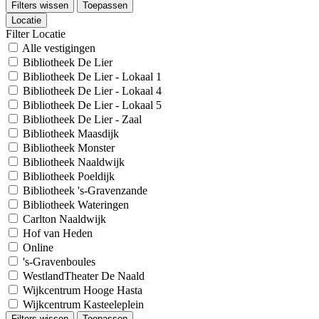
Filters wissen
Toepassen
Locatie
Filter Locatie
Alle vestigingen
Bibliotheek De Lier
Bibliotheek De Lier - Lokaal 1
Bibliotheek De Lier - Lokaal 4
Bibliotheek De Lier - Lokaal 5
Bibliotheek De Lier - Zaal
Bibliotheek Maasdijk
Bibliotheek Monster
Bibliotheek Naaldwijk
Bibliotheek Poeldijk
Bibliotheek 's-Gravenzande
Bibliotheek Wateringen
Carlton Naaldwijk
Hof van Heden
Online
's-Gravenboules
WestlandTheater De Naald
Wijkcentrum Hooge Hasta
Wijkcentrum Kasteeleplein
Filters wissen
Toepassen