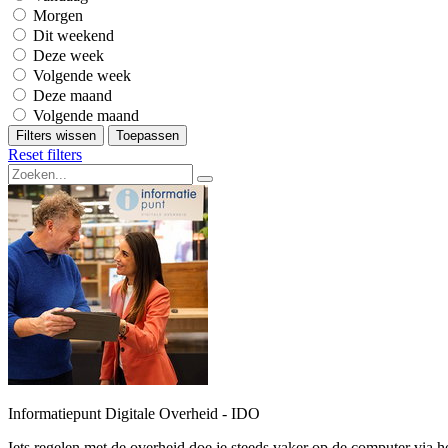
Morgen
Dit weekend
Deze week
Volgende week
Deze maand
Volgende maand
Filters wissen
Toepassen
Reset filters
Informatiepunt Digitale Overheid - IDO
Iets regelen met de overheid doe je steeds vaker op de computer via h