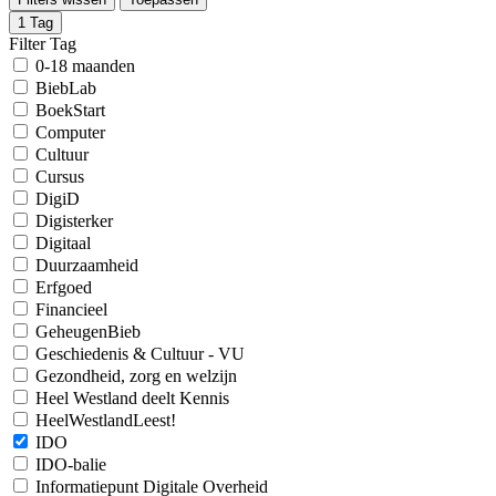
1
Tag
Filter Tag
0-18 maanden
BiebLab
BoekStart
Computer
Cultuur
Cursus
DigiD
Digisterker
Digitaal
Duurzaamheid
Erfgoed
Financieel
GeheugenBieb
Geschiedenis & Cultuur - VU
Gezondheid, zorg en welzijn
Heel Westland deelt Kennis
HeelWestlandLeest!
IDO
IDO-balie
Informatiepunt Digitale Overheid