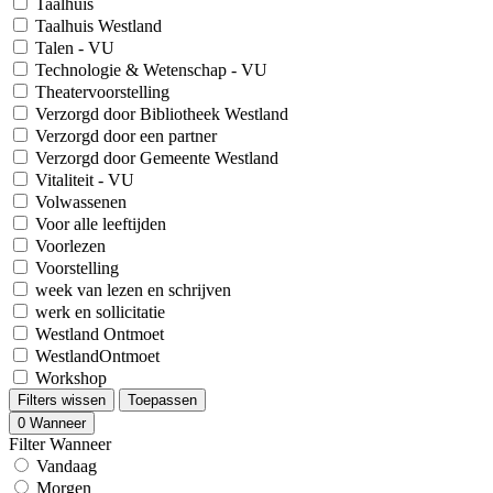
Taalhuis
Taalhuis Westland
Talen - VU
Technologie & Wetenschap - VU
Theatervoorstelling
Verzorgd door Bibliotheek Westland
Verzorgd door een partner
Verzorgd door Gemeente Westland
Vitaliteit - VU
Volwassenen
Voor alle leeftijden
Voorlezen
Voorstelling
week van lezen en schrijven
werk en sollicitatie
Westland Ontmoet
WestlandOntmoet
Workshop
Filters wissen
Toepassen
0
Wanneer
Filter Wanneer
Vandaag
Morgen