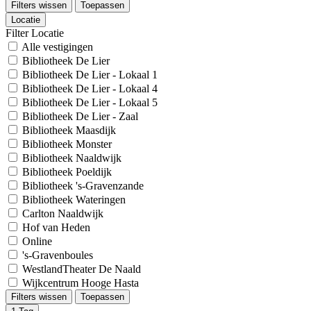
Filters wissen
Toepassen
Locatie
Filter Locatie
Alle vestigingen
Bibliotheek De Lier
Bibliotheek De Lier - Lokaal 1
Bibliotheek De Lier - Lokaal 4
Bibliotheek De Lier - Lokaal 5
Bibliotheek De Lier - Zaal
Bibliotheek Maasdijk
Bibliotheek Monster
Bibliotheek Naaldwijk
Bibliotheek Poeldijk
Bibliotheek 's-Gravenzande
Bibliotheek Wateringen
Carlton Naaldwijk
Hof van Heden
Online
's-Gravenboules
WestlandTheater De Naald
Wijkcentrum Hooge Hasta
Filters wissen
Toepassen