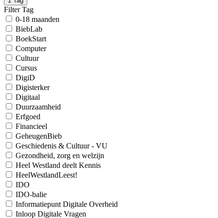
1
Tag
Filter Tag
0-18 maanden
BiebLab
BoekStart
Computer
Cultuur
Cursus
DigiD
Digisterker
Digitaal
Duurzaamheid
Erfgoed
Financieel
GeheugenBieb
Geschiedenis & Cultuur - VU
Gezondheid, zorg en welzijn
Heel Westland deelt Kennis
HeelWestlandLeest!
IDO
IDO-balie
Informatiepunt Digitale Overheid
Inloop Digitale Vragen