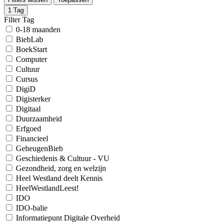
1
Tag
Filter Tag
0-18 maanden
BiebLab
BoekStart
Computer
Cultuur
Cursus
DigiD
Digisterker
Digitaal
Duurzaamheid
Erfgoed
Financieel
GeheugenBieb
Geschiedenis & Cultuur - VU
Gezondheid, zorg en welzijn
Heel Westland deelt Kennis
HeelWestlandLeest!
IDO
IDO-balie
Informatiepunt Digitale Overheid