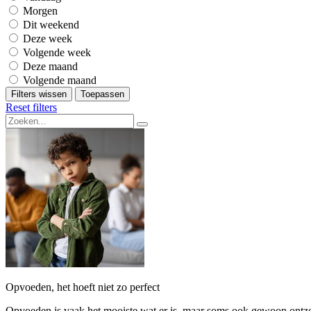
Morgen
Dit weekend
Deze week
Volgende week
Deze maand
Volgende maand
Filters wissen
Toepassen
Reset filters
Opvoeden, het hoeft niet zo perfect
Opvoeden is vaak het mooiste wat er is, maar soms ook gewoon ontzett