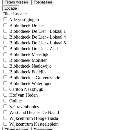
Filters wissen
Toepassen
Locatie
Filter Locatie
Alle vestigingen
Bibliotheek De Lier
Bibliotheek De Lier - Lokaal 1
Bibliotheek De Lier - Lokaal 4
Bibliotheek De Lier - Lokaal 5
Bibliotheek De Lier - Zaal
Bibliotheek Maasdijk
Bibliotheek Monster
Bibliotheek Naaldwijk
Bibliotheek Poeldijk
Bibliotheek 's-Gravenzande
Bibliotheek Wateringen
Carlton Naaldwijk
Hof van Heden
Online
's-Gravenboules
WestlandTheater De Naald
Wijkcentrum Hooge Hasta
Wijkcentrum Kasteeleplein
Filters wissen
Toepassen