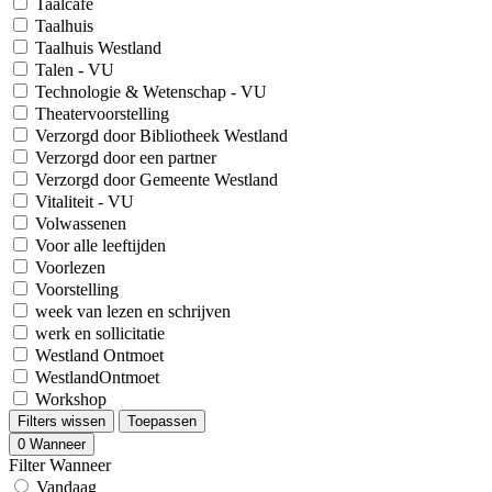
Taalcafé
Taalhuis
Taalhuis Westland
Talen - VU
Technologie & Wetenschap - VU
Theatervoorstelling
Verzorgd door Bibliotheek Westland
Verzorgd door een partner
Verzorgd door Gemeente Westland
Vitaliteit - VU
Volwassenen
Voor alle leeftijden
Voorlezen
Voorstelling
week van lezen en schrijven
werk en sollicitatie
Westland Ontmoet
WestlandOntmoet
Workshop
Filters wissen
Toepassen
0
Wanneer
Filter Wanneer
Vandaag